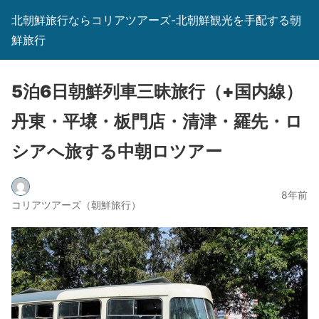
北朝鮮旅行ならコリアツアーズ-北朝鮮観光を手配する朝
鮮旅行
5泊6日朝鮮列車三昧旅行（+国内線）
丹東・平壌・板門店・清津・羅先・ロ
シアへ旅する中朝ロツアー
8年前
コリアツアーズ（朝鮮旅行）