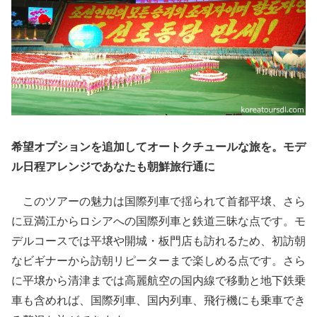
希望オプションを追加してオートクチュールな旅を。モデ
ル日程アレンジであなたも朝鮮旅行通に
このツアーの魅力は国際列車で揺られて首都平壌、さら
に豆満江からロシアへの国際列車と鉄道三昧な点です。モ
デルコースでは平壌や開城・板門店も訪れるため、初訪朝
なビギナーから訪朝リピーターまで楽しめる点です。さら
に平壌から清津までは高麗航空の国内線で移動と地下鉄乗
車も含めれば、国際列車、国内列車、飛行機にも乗車でき