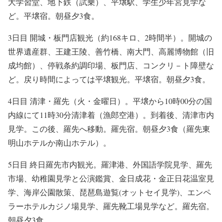
大学習堂、地下鉄（試乗）、平壌駅、学生少年宮見学
な
ど。平壌宿。朝昼夕3食。
3日目 開城・板門店観光（約168キロ、2時間半）。
開城の
世界遺産群、王建王陵、善竹橋、南大門、高麗博物館（旧
成均館）、停戦条約調印場、板門店、コンクリ－ト障壁
な
ど。戻り時間によっては平壌観光。平壌宿。朝昼夕3食。
4日目 清津・羅先（火・金曜日）。平壌から10時00分の国
内線にて11時30分清津着（漁郎空港）。到着後、
清津市内
見学
。この後、羅先へ移動。羅先宿。朝昼夕3食（羅先東
明山ホテルか南山ホテル）。
5日目 終日羅先市内観光。
羅津港、外国語学院見学、羅先
市場、幼稚園見学と公演鑑賞、金日成花・金正日花温室見
学、海岸公園散策、琵琶島遊覧(オットセイ見学)、エンペ
ラーホテルカジノ場見学、羅先靴工場見学
など。羅先宿。
朝昼夕3食。