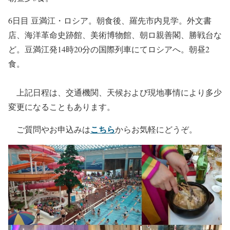
6日目 豆満江・ロシア。朝食後、
羅先市内見学。外文書
店、海洋革命史跡館、美術博物館、朝ロ親善閣、勝戦台
な
ど。豆満江発14時20分の国際列車にてロシアへ。朝昼2
食。
上記日程は、交通機関、天候および現地事情により多少
変更になることもあります。
こちら
ご質問やお申込みは
からお気軽にどうぞ。