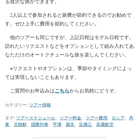
る贅沢な旅ができます。
2人以上で参加されると旅費が節約できるのでお勧めで
す。ぜひ上手に費用を節約してください。
他のツアーも同じですが、上記日程はモデル日程です。
訪れたいリクエストなどをオプションとして組み入れてあ
なただけのオートクチュールな旅を楽しんでください。
※リクエストやオプションは、季節やタイミングによっ
ては実現しないこともあります。
こちら
ご質問やお申込みは
からお気軽にどうぞ。
カテゴリー:
ツアー情報
タグ:
ツアースケジュール
、
ツアー料金
、
ツアー費用
、
ロシア
、
丹
東
、
北朝鮮
、
国際列車
、
平壌
、
羅先
、
豆満江
、
高麗航空