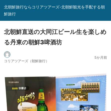
北朝鮮旅行ならコリアツアーズ-北朝鮮観光を手配する朝
鮮旅行
北朝鮮直送の大同江ビール生を楽しめ
る丹東の朝鮮3啤酒坊
5か月前
コリアツアーズ（朝鮮旅行）