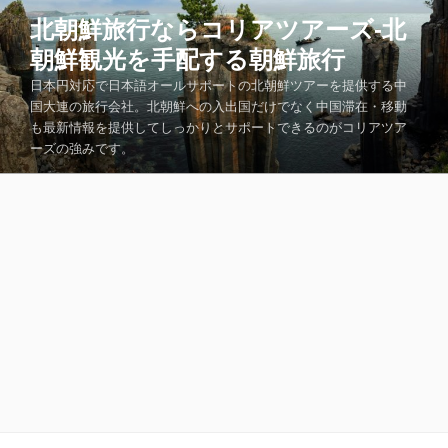
コ
北朝鮮旅行ならコリアツアーズ-北
ン
朝鮮観光を手配する朝鮮旅行
テ
ン
日本円対応で日本語オールサポートの北朝鮮ツアーを提供する中
ツ
国大連の旅行会社。北朝鮮への入出国だけでなく中国滞在・移動
も最新情報を提供してしっかりとサポートできるのがコリアツア
へ
ーズの強みです。
ス
キ
ッ
プ