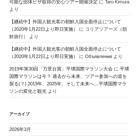
可能な団体ビザ取得の安心ツアー開催決定
に
Taro Kimura
より
【継続中】外国人観光客の朝鮮入国全面停止について
（2020年1月22日より即日実施）
に
コリアツアーズ（朝
鮮旅行）
より
【継続中】外国人観光客の朝鮮入国全面停止について
（2020年1月22日より即日実施）
に
Объявления
より
2019年第30回「万景台賞」平壌国際マラソン大会
に
平壌
国際マラソンは今？ 過去から未来、ツアー参加への道を
探る(？) 2019年、2025年、そして未来へ…平壌国際マラ
ソンの変化と観光
より
アーカイブ
2026年3月