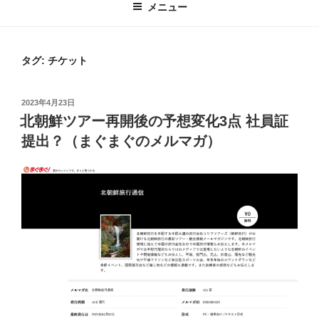
メニュー
タグ:
チケット
投
2023年4月23日
稿
北朝鮮ツアー再開後の予想変化3点 社員証
日:
提出？（まぐまぐのメルマガ）