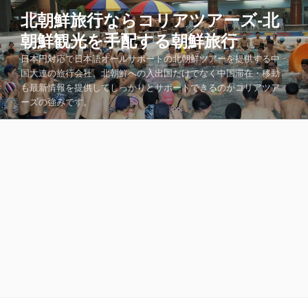
コ
北朝鮮旅行ならコリアツアーズ-北
ン
朝鮮観光を手配する朝鮮旅行
テ
ン
日本円対応で日本語オールサポートの北朝鮮ツアーを提供する中
ツ
国大連の旅行会社。北朝鮮への入出国だけでなく中国滞在・移動
も最新情報を提供してしっかりとサポートできるのがコリアツア
へ
ーズの強みです。
ス
キ
ッ
プ