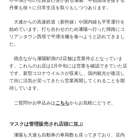
や平壌からの空路直行便がある瀋陽、中朝国境を接する
丹東も徐々に日常生活を取りもしつつあります。
大連からの高速鉄道（新幹線）や国内線も平常運行を
始めています。打ち合わせのため瀋陽へ行った帰路にコ
リアンタウン西塔で平壌冷麺を食べようと訪れてきまし
た。
残念ながら瀋陽駅側の2店舗は営業停止となっていま
す。これらのお店は1月中旬には営業を確認できていた店
です。新型コロナウイルスが収束し、国内観光が復活し
て街に活気が戻ってきたら営業再開してくれることを期
待しています。
ご質問やお申込みは
こちら
からお気軽にどうぞ。
マスクは管理販売され店頭に並ぶ
瀋陽も大連も自動車の車両数も戻ってきており、店内