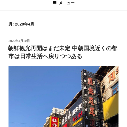
メニュー
月:
2020年4月
投
2020年4月10日
稿
朝鮮観光再開はまだ未定 中朝国境近くの都
日:
市は日常生活へ戻りつつある