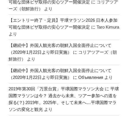
可能な団体ビザ取得の安心ツアー開催決定
に
コリアツア
ーズ（朝鮮旅行）
より
【エントリー終了・定員】平壌マラソン2026 日本人参加
可能な団体ビザ取得の安心ツアー開催決定
に
Taro Kimura
より
【継続中】外国人観光客の朝鮮入国全面停止について
（2020年1月22日より即日実施）
に
コリアツアーズ（朝
鮮旅行）
より
【継続中】外国人観光客の朝鮮入国全面停止について
（2020年1月22日より即日実施）
に
Объявления
より
2019年第30回「万景台賞」平壌国際マラソン大会
に
平壌
国際マラソンは今？ 過去から未来、ツアー参加への道を
探る(？) 2019年、2025年、そして未来へ…平壌国際マラ
ソンの変化と観光
より