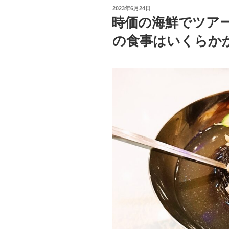
投
2023年6月24日
稿
時価の海鮮でツアー
日:
の食事はいくらか