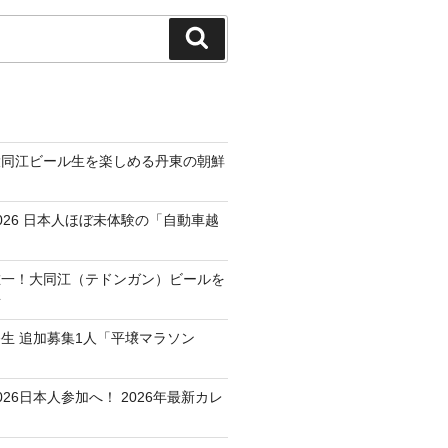
検
索
大同江ビール生を楽しめる丹東の朝鮮
026 日本人ほぼ未体験の「自動車越
唯一！大同江（テドンガン）ビールを
所
生 追加募集1人「平壌マラソン
26日本人参加へ！ 2026年最新カレ