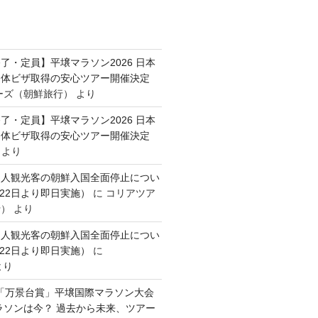
了・定員】平壌マラソン2026 日本
団体ビザ取得の安心ツアー開催決定
ーズ（朝鮮旅行）
より
了・定員】平壌マラソン2026 日本
団体ビザ取得の安心ツアー開催決定
より
国人観光客の朝鮮入国全面停止につい
月22日より即日実施）
に
コリアツア
行）
より
国人観光客の朝鮮入国全面停止につい
月22日より即日実施）
に
より
0回「万景台賞」平壌国際マラソン大会
ラソンは今？ 過去から未来、ツアー