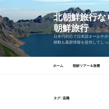
コ
ン
テ
北朝鮮旅行な
ン
朝鮮旅行
ツ
へ
日本円対応で日本語オールサポ
ス
移動も最新情報を提供してしっ
キ
ッ
プ
ホーム
朝鮮ツアー＆旅費
タグ:
温麺