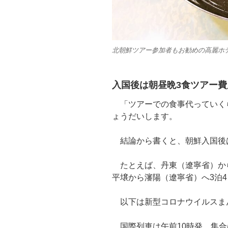
北朝鮮ツアー参加者もお勧めの高麗ホ
入国後は朝昼晩3食ツアー
「ツアーでの食事代っていく
ょうだいします。
結論から書くと、朝鮮入国後
たとえば、丹東（遼寧省）か
平壌から瀋陽（遼寧省）へ3泊
以下は新型コロナウイルスま
国際列車は午前10時発、集合