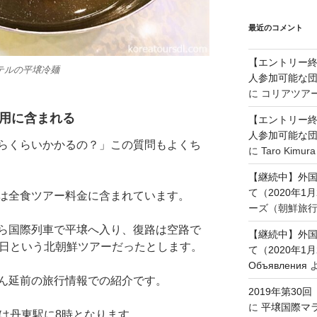
最近のコメント
【エントリー終
テルの平壌冷麺
人参加可能な
に
コリアツア
費用に含まれる
【エントリー終
人参加可能な
らくらいかかるの？」この質問もよくち
に
Taro Kimura
【継続中】外
て（2020年1
は全食ツアー料金に含まれています。
ーズ（朝鮮旅
ら国際列車で平壌へ入り、復路は空路で
【継続中】外
4日という北朝鮮ツアーだったとします。
て（2020年1
Объявления
ん延前の旅行情報での紹介です。
2019年第3
に
平壌国際マ
は丹東駅に8時となります。