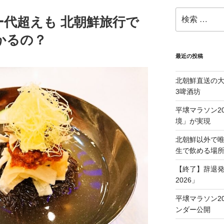
検
代超えも 北朝鮮旅行で
索:
かるの？
最近の投稿
北朝鮮直送の
3啤酒坊
平壌マラソン2
境」が実現
北朝鮮以外で
生で飲める場
【終了】辞退発
2026」
平壌マラソン20
ンダー公開