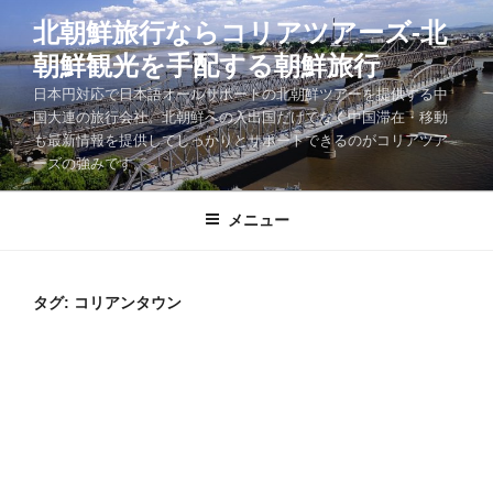
コ
北朝鮮旅行ならコリアツアーズ-北
ン
朝鮮観光を手配する朝鮮旅行
テ
ン
日本円対応で日本語オールサポートの北朝鮮ツアーを提供する中
ツ
国大連の旅行会社。北朝鮮への入出国だけでなく中国滞在・移動
も最新情報を提供してしっかりとサポートできるのがコリアツア
へ
ーズの強みです。
ス
キ
メニュー
ッ
プ
タグ:
コリアンタウン