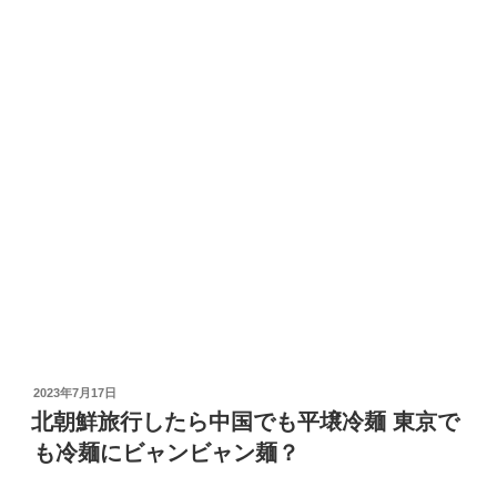
投
2023年7月17日
稿
北朝鮮旅行したら中国でも平壌冷麺 東京で
日:
も冷麺にビャンビャン麺？