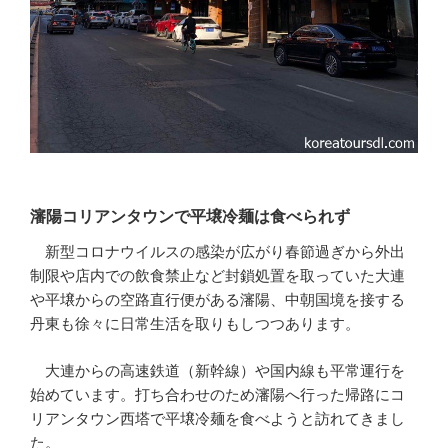
瀋陽コリアンタウンで平壌冷麺は食べられず
新型コロナウイルスの感染が広がり春節過ぎから外出
制限や店内での飲食禁止など封鎖処置を取っていた大連
や平壌からの空路直行便がある瀋陽、中朝国境を接する
丹東も徐々に日常生活を取りもしつつあります。
大連からの高速鉄道（新幹線）や国内線も平常運行を
始めています。打ち合わせのため瀋陽へ行った帰路にコ
リアンタウン西塔で平壌冷麺を食べようと訪れてきまし
た。