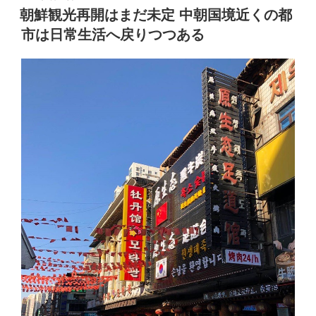
稿
朝鮮観光再開はまだ未定 中朝国境近くの都
日:
市は日常生活へ戻りつつある