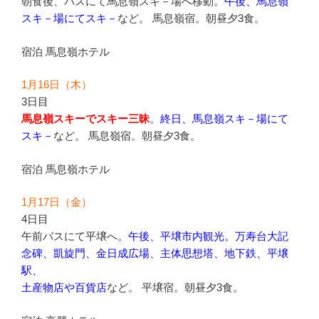
朝食後、バスにて馬息嶺スキ－場へ移動。
午後、馬息嶺
スキ－場にてスキ－
など。 馬息嶺宿。朝昼夕3食。
宿泊 馬息嶺ホテル
1月16日（木）
3日目
馬息嶺スキーでスキー三昧
。
終日、馬息嶺スキ－場にて
スキ－
など。 馬息嶺宿。朝昼夕3食。
宿泊 馬息嶺ホテル
1月17日（金）
4日目
午前バスにて平壌へ。
午後、平壌市内観光。万寿台大記
念碑、凱旋門、金日成広場、主体思想塔、地下鉄、平壌
駅、
土産物店や百貨店
など。 平壌宿。朝昼夕3食。