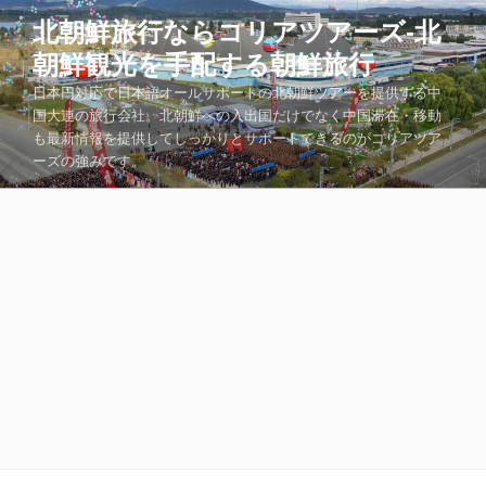
コ
北朝鮮旅行ならコリアツアーズ-北
ン
朝鮮観光を手配する朝鮮旅行
テ
ン
日本円対応で日本語オールサポートの北朝鮮ツアーを提供する中
ツ
国大連の旅行会社。北朝鮮への入出国だけでなく中国滞在・移動
も最新情報を提供してしっかりとサポートできるのがコリアツア
へ
ーズの強みです。
ス
キ
ッ
プ