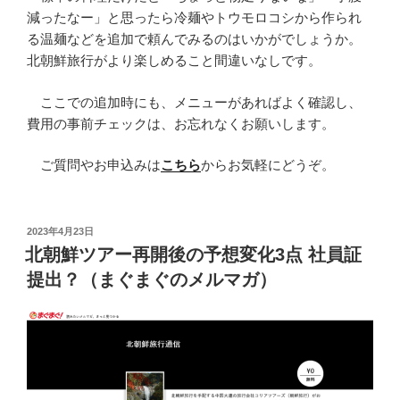
減ったなー」と思ったら冷麺やトウモロコシから作られ
る温麺などを追加で頼んでみるのはいかがでしょうか。
北朝鮮旅行がより楽しめること間違いなしです。
ここでの追加時にも、メニューがあればよく確認し、
費用の事前チェックは、お忘れなくお願いします。
ご質問やお申込みは
こちら
からお気軽にどうぞ。
投
2023年4月23日
稿
北朝鮮ツアー再開後の予想変化3点 社員証
日:
提出？（まぐまぐのメルマガ）