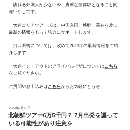
訪れる外国人が少ない今、貴重な旅体験となること間
違いなしです。
大連コリアツアーズは、中国入国、移動、滞在を常に
最新の情報をもって強力にサポートします。
河口断橋については、改めて2024年の最新情報をご紹
介します。
大連イン・アウトのアライバルビザについては
こちら
をご覧ください。
ご質問やお申込みは
こちら
からお気軽にどうぞ。
投
2023年7月10日
稿
北朝鮮ツアー6万5千円？ 7月出発を謳って
日:
いる可能性があり注意を