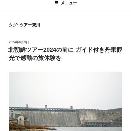
メニュー
タグ:
ツアー費用
投
2024年6月9日
稿
北朝鮮ツアー2024の前に ガイド付き丹東観
日:
光で感動の旅体験を