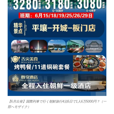
【6月出発】国際列車で行く朝鮮旅行4泊5日で1人6万5000円？（一
部へモザイク）