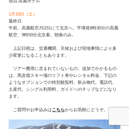
宿泊 高麗ホテル
1月18日（土）
最終日
午前、高麗航空JS151にて北京へ。平壌発8時30分の高麗
航空、9時50分北京着。朝食のみ。
上記日程は、交通機関、天候および現地事情により多
少変更になることもあります。
ツアー費用に含まれていないもの、追加でかかるもの
は、馬息嶺スキー場のリフト券やレンタル料金、下記の
ようなオプションでの特別観覧料、飲み物代、電話代、
土産代、シングル利用料、ガイドへのチップなどになり
ます。
ご質問やお申込みは
こちら
からお気軽にどうぞ。