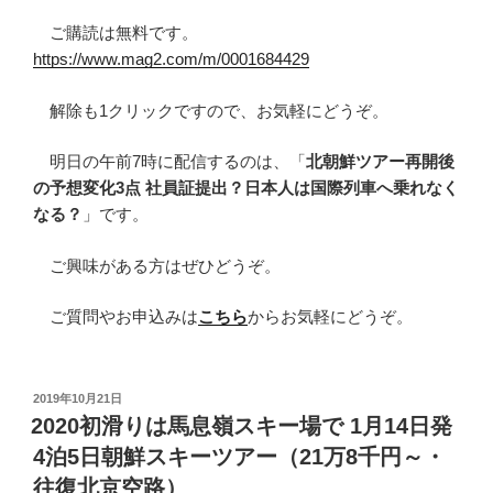
ご購読は無料です。
https://www.mag2.com/m/0001684429
解除も1クリックですので、お気軽にどうぞ。
明日の午前7時に配信するのは、「
北朝鮮ツアー再開後
の予想変化3点 社員証提出？日本人は国際列車へ乗れなく
なる？
」です。
ご興味がある方はぜひどうぞ。
ご質問やお申込みは
こちら
からお気軽にどうぞ。
投
2019年10月21日
稿
2020初滑りは馬息嶺スキー場で 1月14日発
日:
4泊5日朝鮮スキーツアー（21万8千円～・
往復北京空路）