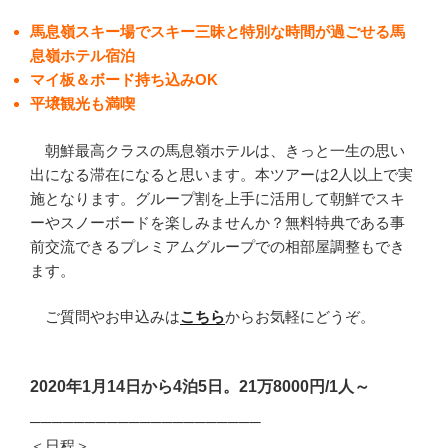
馬息嶺スキー場でスキー三昧と特別な時間が過ごせる馬
息嶺ホテル宿泊
マイ板＆ボード持ち込みOK
平壌観光も満喫
朝鮮最高クラスの馬息嶺ホテルは、きっと一生の思い
出になる滞在になると思います。本ツアーは2人以上で実
施となります。グループ割を上手に活用して朝鮮でスキ
ーやスノーボードを楽しみませんか？無料特典である事
前交流できるプレミアムグループでの相部屋調整もでき
ます。
ご質問やお申込みは
こちら
からお気軽にどうぞ。
2020年1月14日から4泊5日。21万8000円/1人～
─────────────────────
＜日程＞