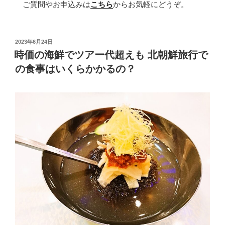
ご質問やお申込みは
こちら
からお気軽にどうぞ。
投
2023年6月24日
稿
時価の海鮮でツアー代超えも 北朝鮮旅行で
日:
の食事はいくらかかるの？