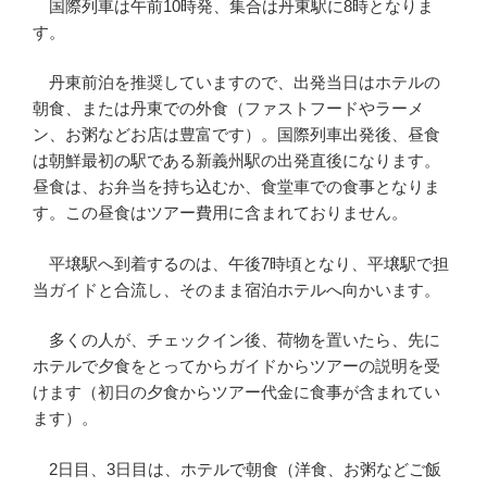
国際列車は午前10時発、集合は丹東駅に8時となりま
す。
丹東前泊を推奨していますので、出発当日はホテルの
朝食、または丹東での外食（ファストフードやラーメ
ン、お粥などお店は豊富です）。国際列車出発後、昼食
は朝鮮最初の駅である新義州駅の出発直後になります。
昼食は、お弁当を持ち込むか、食堂車での食事となりま
す。この昼食はツアー費用に含まれておりません。
平壌駅へ到着するのは、午後7時頃となり、平壌駅で担
当ガイドと合流し、そのまま宿泊ホテルへ向かいます。
多くの人が、チェックイン後、荷物を置いたら、先に
ホテルで夕食をとってからガイドからツアーの説明を受
けます（初日の夕食からツアー代金に食事が含まれてい
ます）。
2日目、3日目は、ホテルで朝食（洋食、お粥などご飯