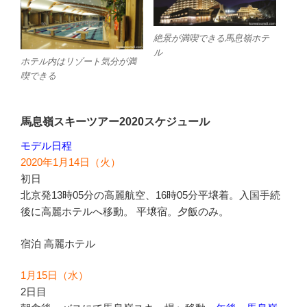
絶景が満喫できる馬息嶺ホテ
ル
ホテル内はリゾート気分が満
喫できる
馬息嶺スキーツアー2020スケジュール
モデル日程
2020年1月14日（火）
初日
北京発13時05分の高麗航空、16時05分平壌着。入国手続
後に高麗ホテルへ移動。 平壌宿。夕飯のみ。
宿泊 高麗ホテル
1月15日（水）
2日目