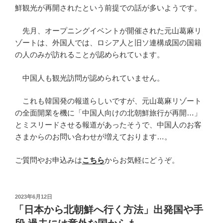
鮮観光が再開されたという前提での話が多いようです。
先月、オープニングイベントが開催された元山葛麻リ
ゾートは、外国人では、ロシア人と旧ソ連構成国の国籍
の人のみが訪れることが認められています。
中国人も観光訪問が認められていません。
これも韓国発の報道らしいですが、元山葛麻リゾート
の全面開業を機に「中国人向けの北朝鮮旅行が再開…」
とミスリードさせる報道があったそうで、中国人のお客
さまからのお問い合わせが増えております…。
ご質問やお申込みは
こちら
からお気軽にどうぞ。
投
2023年6月12日
稿
「日本から北朝鮮へ行く方法」出発国や手
日: