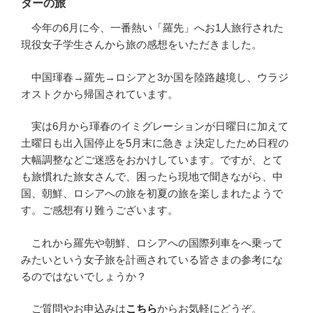
ダーの旅
今年の6月に今、一番熱い「羅先」へお1人旅行された
現役女子学生さんから旅の感想をいただきました。
中国琿春→羅先→ロシアと3か国を陸路越境し、ウラジ
オストクから帰国されています。
実は6月から琿春のイミグレーションが日曜日に加えて
土曜日も出入国停止を5月末に急きょ決定したため日程の
大幅調整などご迷惑をおかけしています。ですが、とて
も旅慣れた旅女さんで、困ったら現地で聞きながら、中
国、朝鮮、ロシアへの旅を初夏の旅を楽しまれたようで
す。ご感想有り難うございます。
これから羅先や朝鮮、ロシアへの国際列車をへ乗って
みたいという女子旅を計画されている皆さまの参考にな
るのではないでしょうか？
ご質問やお申込みは
こちら
からお気軽にどうぞ。