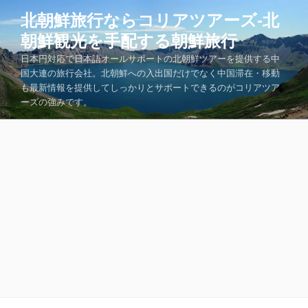
コ
北朝鮮旅行ならコリアツアーズ-北
ン
朝鮮観光を手配する朝鮮旅行
テ
ン
日本円対応で日本語オールサポートの北朝鮮ツアーを提供する中
ツ
国大連の旅行会社。北朝鮮への入出国だけでなく中国滞在・移動
も最新情報を提供してしっかりとサポートできるのがコリアツア
へ
ーズの強みです。
ス
キ
ッ
プ