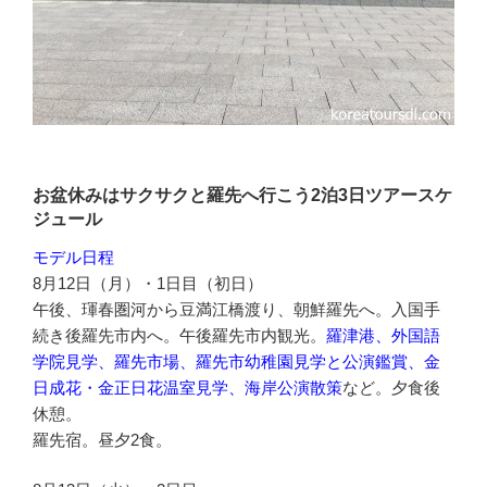
お盆休みはサクサクと羅先へ行こう2泊3日ツアースケ
ジュール
モデル日程
8月12日（月）・1日目（初日）
午後、琿春圏河から豆満江橋渡り、朝鮮羅先へ。入国手
続き後羅先市内へ。午後羅先市内観光。
羅津港、外国語
学院見学、羅先市場、羅先市幼稚園見学と公演鑑賞、金
日成花・金正日花温室見学、海岸公演散策
など。夕食後
休憩。
羅先宿。昼夕2食。