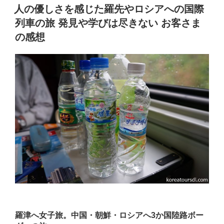
稿
人の優しさを感じた羅先やロシアへの国際
日:
列車の旅 発見や学びは尽きない お客さま
の感想
羅津へ女子旅。中国・朝鮮・ロシアへ3か国陸路ボー