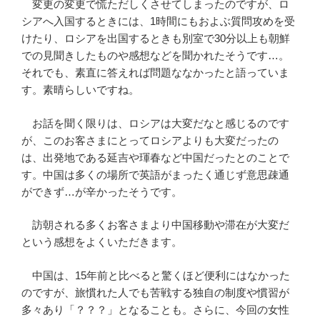
変更の変更で慌ただしくさせてしまったのですが、ロ
シアへ入国するときには、1時間にもおよぶ質問攻めを受
けたり、ロシアを出国するときも別室で30分以上も朝鮮
での見聞きしたものや感想などを聞かれたそうです…。
それでも、素直に答えれば問題ななかったと語っていま
す。素晴らしいですね。
お話を聞く限りは、ロシアは大変だなと感じるのです
が、このお客さまにとってロシアよりも大変だったの
は、出発地である延吉や琿春など中国だったとのことで
す。中国は多くの場所で英語がまったく通じず意思疎通
ができず…が辛かったそうです。
訪朝される多くお客さまより中国移動や滞在が大変だ
という感想をよくいただきます。
中国は、15年前と比べると驚くほど便利にはなかった
のですが、旅慣れた人でも苦戦する独自の制度や慣習が
多々あり「？？？」となることも。さらに、今回の女性