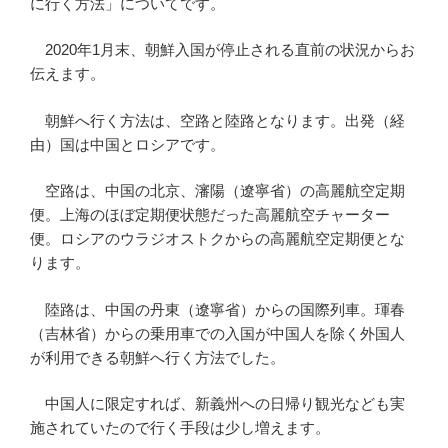
に行く方法」についてです。
2020年1月末、朝鮮入国が停止される直前の状況からお
伝えます。
朝鮮へ行く方法は、空路と陸路となります。出発（経
由）国は中国とロシアです。
空路は、中国の北京、瀋陽（遼寧省）の高麗航空定期
便。上海のほぼ定期便状態だった高麗航空チャーター
便。ロシアのウラジオストクからの高麗航空定期便とな
ります。
陸路は、中国の丹東（遼寧省）からの国際列車。琿春
（吉林省）からの乗用車での入国が中国人を除く外国人
が利用できる朝鮮へ行く方法でした。
中国人に限定すれば、新義州への日帰り観光なども実
施されていたので行く手段は少し増えます。