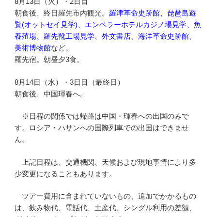
8月13日（火）・2日目
朝食後、終日羅先市内観光。
羅津革命史跡館、琵琶島遊
覧(オットセイ見学)、エンペラーホテルカジノ場見学、魚
養殖場、羅先靴工場見学、外文書店、海洋革命史跡館、
美術博物館
など。
羅先宿。朝昼夕3食。
8月14日（水）・3日目（最終日）
朝食後、中国琿春へ。
※日程の関係では帰路は中国・琿春への出国のみで
す。ロシア・ハサンへの国際列車での出国はできませ
ん。
上記日程は、交通機関、天候および現地事情により多
少変更になることもあります。
ツアー費用に含まれていないもの、追加でかかるもの
は、飲み物代、電話代、土産代、シングル利用の差額、