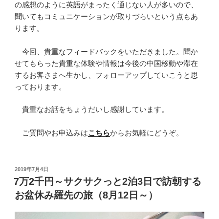
の感想のように英語がまったく通じない人が多いので、
聞いてもコミュニケーションが取りづらいという点もあ
ります。
今回、貴重なフィードバックをいただきました。聞か
せてもらった貴重な体験や情報は今後の中国移動や滞在
するお客さまへ生かし、フォローアップしていこうと思
っております。
貴重なお話をちょうだいし感謝しています。
ご質問やお申込みは
こちら
からお気軽にどうぞ。
投
2019年7月4日
稿
7万2千円～サクサクっと2泊3日で訪朝する
日:
お盆休み羅先の旅（8月12日～）