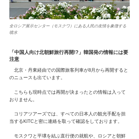
全ロシア展示センター（モスクワ）にある人民の友情を象徴する
噴水
「中国人向け北朝鮮旅行再開!?」韓国発の情報には要
注意
北京・丹東経由での国際旅客列車が8月から再開すると
のニュースも出ています。
こちらも現時点では再開が決まったとの情報は入って
おりません。
コリアツアーズでは、すべての日本人の観光手配を担
当するKITCと密に連絡を取って確認をしております。
モスクワと平壌を結ぶ直行便の就航や、ロシアと朝鮮