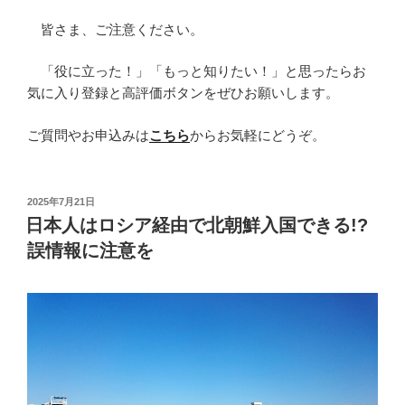
皆さま、ご注意ください。
「役に立った！」「もっと知りたい！」と思ったらお
気に入り登録と高評価ボタンをぜひお願いします。
ご質問やお申込みは
こちら
からお気軽にどうぞ。
投
2025年7月21日
稿
日本人はロシア経由で北朝鮮入国できる!?
日:
誤情報に注意を