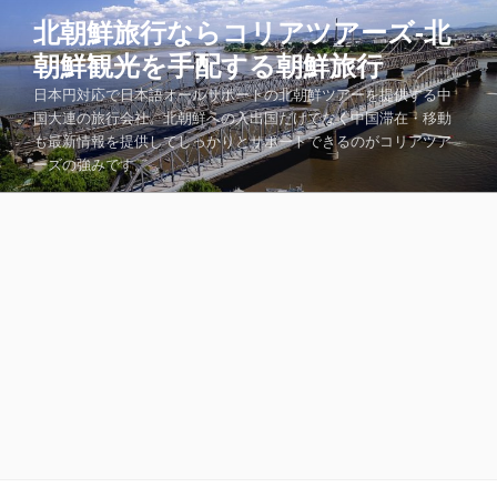
コ
北朝鮮旅行ならコリアツアーズ-北
ン
朝鮮観光を手配する朝鮮旅行
テ
ン
日本円対応で日本語オールサポートの北朝鮮ツアーを提供する中
ツ
国大連の旅行会社。北朝鮮への入出国だけでなく中国滞在・移動
も最新情報を提供してしっかりとサポートできるのがコリアツア
へ
ーズの強みです。
ス
キ
ッ
プ