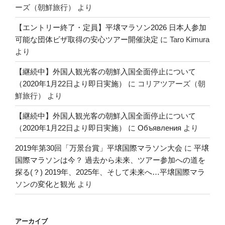
ーズ（朝鮮旅行）
より
【エントリー終了・定員】平壌マラソン2026 日本人参加
可能な団体ビザ取得の安心ツアー開催決定
に
Taro Kimura
より
【継続中】外国人観光客の朝鮮入国全面停止について
（2020年1月22日より即日実施）
に
コリアツアーズ（朝
鮮旅行）
より
【継続中】外国人観光客の朝鮮入国全面停止について
（2020年1月22日より即日実施）
に
Объявления
より
2019年第30回「万景台賞」平壌国際マラソン大会
に
平壌
国際マラソンは今？ 過去から未来、ツアー参加への道を
探る(？) 2019年、2025年、そして未来へ…平壌国際マラ
ソンの変化と観光
より
アーカイブ