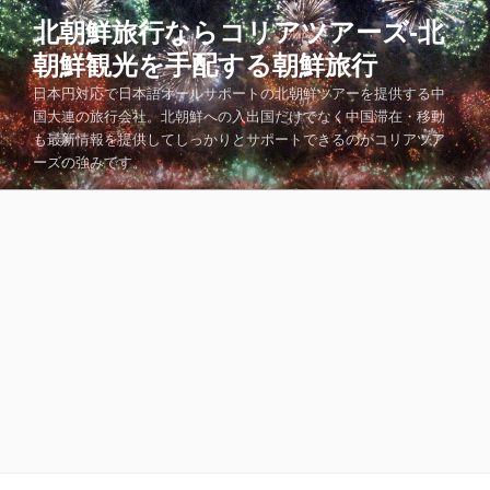
コ
北朝鮮旅行ならコリアツアーズ-北
ン
朝鮮観光を手配する朝鮮旅行
テ
ン
日本円対応で日本語オールサポートの北朝鮮ツアーを提供する中
ツ
国大連の旅行会社。北朝鮮への入出国だけでなく中国滞在・移動
も最新情報を提供してしっかりとサポートできるのがコリアツア
へ
ーズの強みです。
ス
キ
ッ
プ