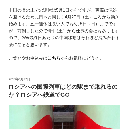
中国の暦の上での連休は5月1日からですが、実際は混雑
を避けるために日本と同じく4月27日（土）ごろから動き
始めます。五一連休は長い人でも5月5日（日）までです
が、前倒しした分で4日（土）から仕事の会社もあります
ので、GW最終日あたりの中国移動はそれほど混み合わず
楽になると思います。
ご質問やお申込みは
こちら
からお気軽にどうぞ。
投
2018年6月27日
稿
ロシアへの国際列車はどの駅まで乗れるの
日:
か？ロシアへ鉄道でGO