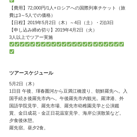
【費用】72,000円/1人+ロシアへの国際列車チケット（旅
費は3～5人での価格）
【日程】2019年5月2日（木）～4日（土）・2泊3日
【申し込み締め切り】2019年4月2日（火）
3人以上でツアー実施
ツアースケジュール
5月2日（木）
1日目 午後、琿春圏河から豆満江橋渡り、朝鮮羅先へ。入
国手続き後羅先市内へ。午後羅先市内観光。羅津港、外
国語学院見学、羅先市場、羅先市幼稚園見学と公演鑑
賞、金日成花・金正日花温室見学、海岸公演散策など。
夕食後休憩。
羅先宿。昼夕2食。