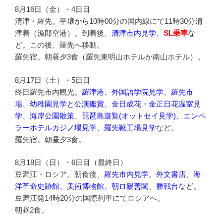
8月16日（金）・4日目
清津・羅先。平壌から10時00分の国内線にて11時30分清
津着（漁郎空港）。到着後、
清津市内見学、
SL乗車
な
ど。この後、羅先へ移動。
羅先宿。朝昼夕3食（羅先東明山ホテルか南山ホテル）。
8月17日（土）・5日目
終日羅先市内観光。
羅津港、外国語学院見学、羅先市
場、幼稚園見学と公演鑑賞、金日成花・金正日花温室見
学、海岸公園散策、琵琶島遊覧(オットセイ見学)、エンペ
ラーホテルカジノ場見学、羅先靴工場見学
など。
羅先宿。朝昼夕3食。
8月18日（日）・6日目（最終日）
豆満江・ロシア。朝食後、
羅先市内見学。外文書店、海
洋革命史跡館、美術博物館、朝ロ親善閣、勝戦台
など。
豆満江発14時20分の国際列車にてロシアへ。
朝昼2食。