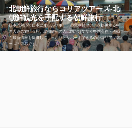
コ
北朝鮮旅行ならコリアツアーズ-北
ン
朝鮮観光を手配する朝鮮旅行
テ
ン
日本円対応で日本語オールサポートの北朝鮮ツアーを提供する中
ツ
国大連の旅行会社。北朝鮮への入出国だけでなく中国滞在・移動
も最新情報を提供してしっかりとサポートできるのがコリアツア
へ
ーズの強みです。
ス
キ
ッ
プ