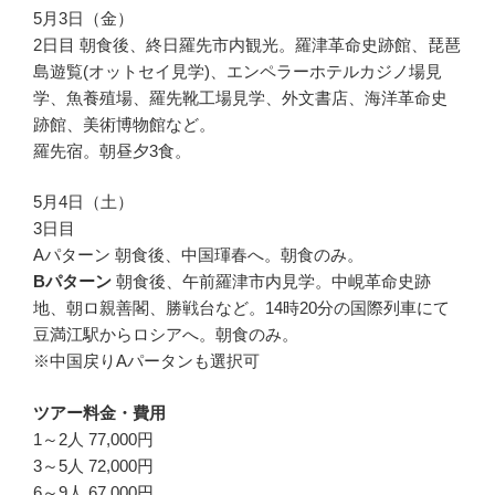
5月3日（金）
2日目 朝食後、終日羅先市内観光。羅津革命史跡館、琵琶
島遊覧(オットセイ見学)、エンペラーホテルカジノ場見
学、魚養殖場、羅先靴工場見学、外文書店、海洋革命史
跡館、美術博物館など。
羅先宿。朝昼夕3食。
5月4日（土）
3日目
Aパターン 朝食後、中国琿春へ。朝食のみ。
Bパターン
朝食後、午前羅津市内見学。中峴革命史跡
地、朝ロ親善閣、勝戦台など。14時20分の国際列車にて
豆満江駅からロシアへ。朝食のみ。
※中国戻りAパータンも選択可
ツアー料金・費用
1～2人 77,000円
3～5人 72,000円
6～9人 67,000円