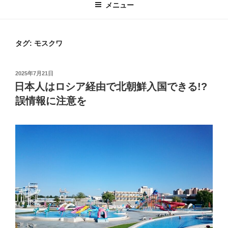
メニュー
タグ:
モスクワ
投
2025年7月21日
稿
日本人はロシア経由で北朝鮮入国できる!?
日:
誤情報に注意を