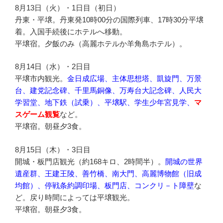
8月13日（火）・1日目（初日）
丹東・平壌。丹東発10時00分の国際列車、17時30分平壌
着。入国手続後にホテルへ移動。
平壌宿。夕飯のみ（高麗ホテルか羊角島ホテル）。
8月14日（水）・2日目
平壌市内観光。
金日成広場、主体思想塔、凱旋門、万景
台、建党記念碑、千里馬銅像、万寿台大記念碑、人民大
学習堂、地下鉄（試乗）、平壌駅、学生少年宮見学、
マ
スゲーム観覧
など。
平壌宿。朝昼夕3食。
8月15日（木）・3日目
開城・板門店観光（約168キロ、2時間半）。
開城の世界
遺産群、王建王陵、善竹橋、南大門、高麗博物館（旧成
均館）、停戦条約調印場、板門店、コンクリ－ト障壁
な
ど。戻り時間によっては平壌観光。
平壌宿。朝昼夕3食。