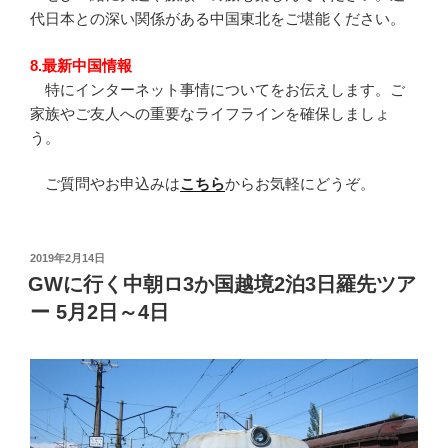
代日本との深い関係がある中国東北をご堪能ください。
8.最新中国情報
特にインターネット事情についてをお伝えします。ご
家族やご友人への重要なライフラインを確保しましょ
う。
ご質問やお申込みは
こちら
からお気軽にどうぞ。
投
2019年2月14日
稿
GWに行く中朝ロ3か国越境2泊3日羅先ツア
日:
ー 5月2日～4日