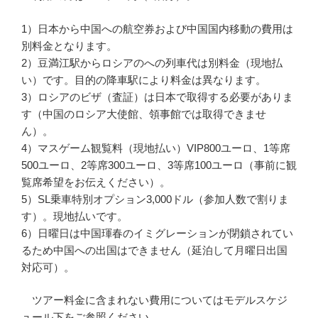
1）日本から中国への航空券および中国国内移動の費用は
別料金となります。
2）豆満江駅からロシアのへの列車代は別料金（現地払
い）です。目的の降車駅により料金は異なります。
3）ロシアのビザ（査証）は日本で取得する必要がありま
す（中国のロシア大使館、領事館では取得できませ
ん）。
4）マスゲーム観覧料（現地払い）VIP800ユーロ、1等席
500ユーロ、2等席300ユーロ、3等席100ユーロ（事前に観
覧席希望をお伝えください）。
5）SL乗車特別オプション3,000ドル（参加人数で割りま
す）。現地払いです。
6）日曜日は中国琿春のイミグレーションが閉鎖されてい
るため中国への出国はできません（延泊して月曜日出国
対応可）。
ツアー料金に含まれない費用についてはモデルスケジ
ュール下をご参照ください。