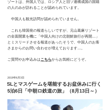
ゾートは、外国人では、ロシア人と旧ソ連構成国の国籍
の人のみが訪れることが認められています。
中国人も観光訪問が認められていません。
これも韓国発の報道らしいですが、元山葛麻リゾート
の全面開業を機に「中国人向けの北朝鮮旅行が再開…」
とミスリードさせる報道があったそうで、中国人のお客
さまからのお問い合わせが増えております…。
ご質問やお申込みは
こちら
からお気軽にどうぞ。
投
2019年6月3日
稿
SLとマスゲームを堪能するお盆休みに行く
日:
5泊6日「中朝ロ鉄道の旅」（8月13日～）