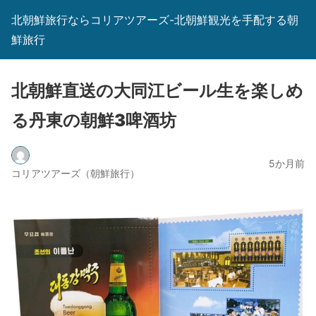
北朝鮮旅行ならコリアツアーズ-北朝鮮観光を手配する朝
鮮旅行
北朝鮮直送の大同江ビール生を楽しめ
る丹東の朝鮮3啤酒坊
5か月前
コリアツアーズ（朝鮮旅行）