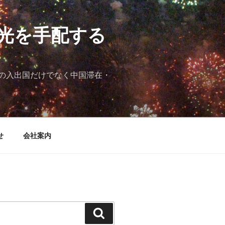
光を手配する
の入出国だけでなく中国滞在・
せ
会社案内
検
索