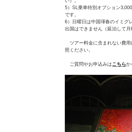
い）。
5）SL乗車特別オプション3,
です。
6）日曜日は中国琿春のイミグ
出国はできません（延泊して月
ツアー料金に含まれない費用
照ください。
ご質問やお申込みは
こちら
か