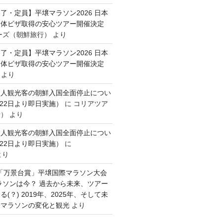
了・定員】平壌マラソン2026 日本
団体ビザ取得の安心ツアー開催決定
ーズ（朝鮮旅行）
より
了・定員】平壌マラソン2026 日本
団体ビザ取得の安心ツアー開催決定
より
国人観光客の朝鮮入国全面停止につい
月22日より即日実施）
に
コリアツア
行）
より
国人観光客の朝鮮入国全面停止につい
月22日より即日実施）
に
より
0回「万景台賞」平壌国際マラソン大会
ラソンは今？ 過去から未来、ツアー
(？) 2019年、2025年、そして未
際マラソンの変化と観光
より