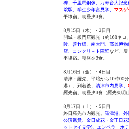
碑、千里馬銅像、万寿台大記念
壌駅、学生少年宮見学、
マスゲ
平壌宿。朝昼夕3食。
8月15日（木）・3日目
開城・板門店観光（約168キロ
陵、善竹橋、南大門、高麗博物
店、コンクリ－ト障壁
など。戻
平壌宿。朝昼夕3食。
8月16日（金）・4日目
清津・羅先。平壌から10時00
港）。到着後、
清津市内見学、
羅先宿。朝昼夕3食（羅先東明
8月17日（土）・5日目
終日羅先市内観光。
羅津港、外
公演鑑賞、金日成花・金正日花
ットセイ見学)、エンペラーホ