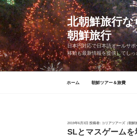
コ
ン
テ
北朝鮮旅行な
ン
朝鮮旅行
ツ
へ
日本円対応で日本語オールサポ
ス
移動も最新情報を提供してしっ
キ
ッ
プ
ホーム
朝鮮ツアー＆旅費
投
2019年6月3日
投稿者:
コリアツアーズ（朝鮮
稿
SLとマスゲーム
日: