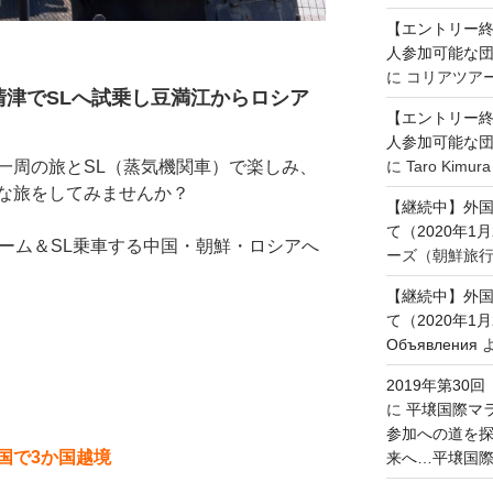
【エントリー終
人参加可能な
に
コリアツア
清津でSLへ試乗し豆満江からロシア
【エントリー終
人参加可能な
周の旅とSL（蒸気機関車）で楽しみ、
に
Taro Kimura
な旅をしてみませんか？
【継続中】外
て（2020年1
ーム＆SL乗車する中国・朝鮮・ロシアへ
ーズ（朝鮮旅
【継続中】外
て（2020年1
Объявления
2019年第3
に
平壌国際マ
参加への道を探る
国で3か国越境
来へ…平壌国