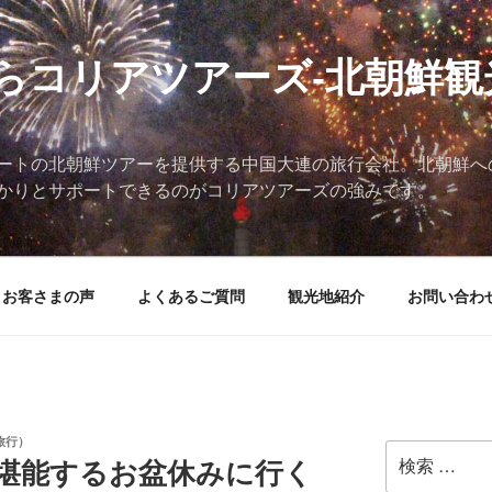
らコリアツアーズ-北朝鮮観
ートの北朝鮮ツアーを提供する中国大連の旅行会社。北朝鮮へ
かりとサポートできるのがコリアツアーズの強みです。
お客さまの声
よくあるご質問
観光地紹介
お問い合わ
旅行）
検
を堪能するお盆休みに行く
索: