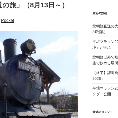
道の旅」（8月13日～）
最近の投稿
Pocket
北朝鮮直送の
3啤酒坊
平壌マラソン2
境」が実現
北朝鮮以外で
生で飲める場
【終了】辞退発
2026」
平壌マラソン20
ンダー公開
最近のコメント