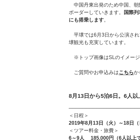
中国丹東出発のため中国、朝鮮
ボーダーしていきます。
国際列
にも搭乗します
。
平壌では6月3日から公演され
壌観光も充実しています。
※トップ画像はSLのイメージ
ご質問やお申込みは
こちら
か
8月13日から5泊6日。6人以
────────────────────
＜日程＞
2019年8月13日（火）～18日
＜ツアー料金・旅費＞
6～9人 185,000円（6人以