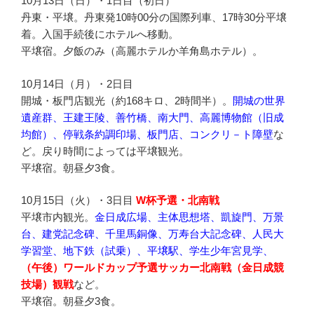
10月13日（日）・1日目（初日）
丹東・平壌。丹東発10時00分の国際列車、17時30分平壌
着。入国手続後にホテルへ移動。
平壌宿。夕飯のみ（高麗ホテルか羊角島ホテル）。
10月14日（月）・2日目
開城・板門店観光（約168キロ、2時間半）。
開城の世界
遺産群、王建王陵、善竹橋、南大門、高麗博物館（旧成
均館）、停戦条約調印場、板門店、コンクリ－ト障壁
な
ど。戻り時間によっては平壌観光。
平壌宿。朝昼夕3食。
10月15日（火）・3日目
W杯予選・北南戦
平壌市内観光。
金日成広場、主体思想塔、凱旋門、万景
台、建党記念碑、千里馬銅像、万寿台大記念碑、人民大
学習堂、地下鉄（試乗）、平壌駅、学生少年宮見学、
（午後）ワールドカップ予選サッカー北南戦（金日成競
技場）観戦
など。
平壌宿。朝昼夕3食。