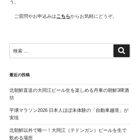
う。
ご質問やお申込みは
こちら
からお気軽にどうぞ。
検
検
索
索:
最近の投稿
北朝鮮直送の大同江ビール生を楽しめる丹東の朝鮮3啤酒
坊
平壌マラソン2026 日本人ほぼ未体験の「自動車越境」が
実現
北朝鮮以外で唯一！大同江（テドンガン）ビールを生で
飲める場所