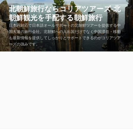
コ
北朝鮮旅行ならコリアツアーズ-北
ン
朝鮮観光を手配する朝鮮旅行
テ
ン
日本円対応で日本語オールサポートの北朝鮮ツアーを提供する中
ツ
国大連の旅行会社。北朝鮮への入出国だけでなく中国滞在・移動
も最新情報を提供してしっかりとサポートできるのがコリアツア
へ
ーズの強みです。
ス
キ
ッ
プ