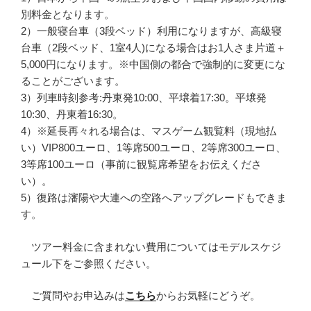
別料金となります。
2）一般寝台車（3段ベッド）利用になりますが、高級寝
台車（2段ベッド、1室4人)になる場合はお1人さま片道＋
5,000円になります。※中国側の都合で強制的に変更にな
ることがございます。
3）列車時刻参考:丹東発10:00、平壌着17:30。平壌発
10:30、丹東着16:30。
4）※延長再々れる場合は、マスゲーム観覧料（現地払
い）VIP800ユーロ、1等席500ユーロ、2等席300ユーロ、
3等席100ユーロ（事前に観覧席希望をお伝えくださ
い）。
5）復路は瀋陽や大連への空路へアップグレードもできま
す。
ツアー料金に含まれない費用についてはモデルスケジ
ュール下をご参照ください。
ご質問やお申込みは
こちら
からお気軽にどうぞ。