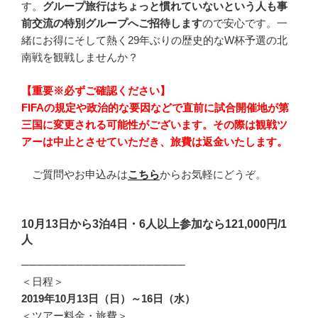
す。
グループ旅行はちょっと慣れていないという人も事
前交流の特別グループへご招待します
ので安心です。一
緒にお得にそして熱く29年ぶりの歴史的なW杯予選の北
南戦を観戦しませんか？
【重要※必ずご確認ください】
FIFAの規定や政治的な要因などで直前に試合開催地が第
三国に変更される可能性がございます。その際は観戦ツ
アーは中止とさせていただき、旅費は返金いたします。
ご質問やお申込みは
こちら
からお気軽にどうぞ。
10月13日から3泊4日・6人以上参加なら121,000円/1
人
─────────────────────
＜日程＞
2019年10月13日（日）～16日（水）
＜ツアー料金・旅費＞