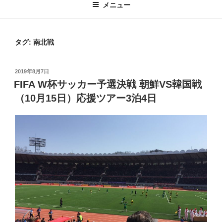
メニュー
タグ:
南北戦
投
2019年8月7日
稿
FIFA W杯サッカー予選決戦 朝鮮VS韓国戦
日:
（10月15日）応援ツアー3泊4日