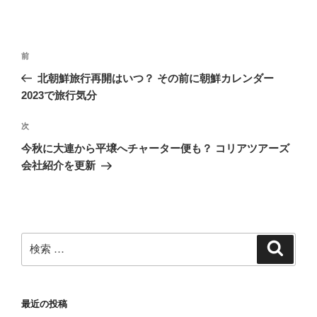
投
過
前
稿
去
北朝鮮旅行再開はいつ？ その前に朝鮮カレンダー
ナ
の
2023で旅行気分
ビ
投
稿
ゲ
次
次
の
ー
今秋に大連から平壌へチャーター便も？ コリアツアーズ
投
シ
会社紹介を更新
稿
ョ
ン
検
検
索
索:
最近の投稿