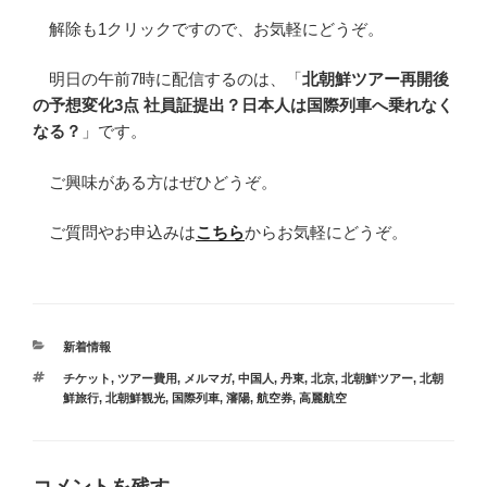
解除も1クリックですので、お気軽にどうぞ。
明日の午前7時に配信するのは、「
北朝鮮ツアー再開後
の予想変化3点 社員証提出？日本人は国際列車へ乗れなく
なる？
」です。
ご興味がある方はぜひどうぞ。
ご質問やお申込みは
こちら
からお気軽にどうぞ。
カ
新着情報
テ
タ
チケット
,
ツアー費用
,
メルマガ
,
中国人
,
丹東
,
北京
,
北朝鮮ツアー
,
北朝
ゴ
グ
鮮旅行
,
北朝鮮観光
,
国際列車
,
瀋陽
,
航空券
,
高麗航空
リ
ー
コメントを残す