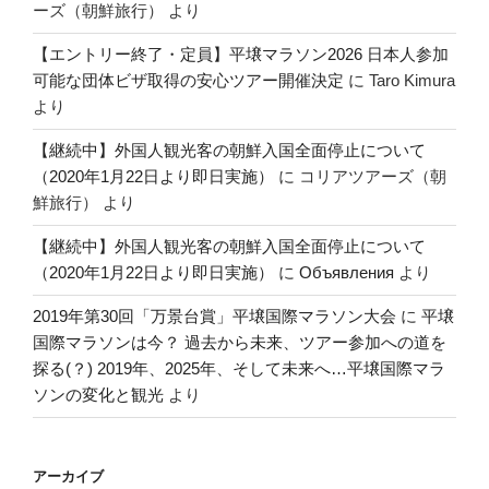
ーズ（朝鮮旅行）
より
【エントリー終了・定員】平壌マラソン2026 日本人参加
可能な団体ビザ取得の安心ツアー開催決定
に
Taro Kimura
より
【継続中】外国人観光客の朝鮮入国全面停止について
（2020年1月22日より即日実施）
に
コリアツアーズ（朝
鮮旅行）
より
【継続中】外国人観光客の朝鮮入国全面停止について
（2020年1月22日より即日実施）
に
Объявления
より
2019年第30回「万景台賞」平壌国際マラソン大会
に
平壌
国際マラソンは今？ 過去から未来、ツアー参加への道を
探る(？) 2019年、2025年、そして未来へ…平壌国際マラ
ソンの変化と観光
より
アーカイブ