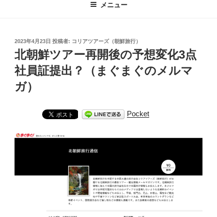
メニュー
投
2023年4月23日
投稿者:
コリアツアーズ（朝鮮旅行）
稿
北朝鮮ツアー再開後の予想変化3点
日:
社員証提出？（まぐまぐのメルマ
ガ）
Pocket