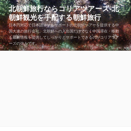
コ
北朝鮮旅行ならコリアツアーズ-北
ン
朝鮮観光を手配する朝鮮旅行
テ
ン
日本円対応で日本語オールサポートの北朝鮮ツアーを提供する中
ツ
国大連の旅行会社。北朝鮮への入出国だけでなく中国滞在・移動
も最新情報を提供してしっかりとサポートできるのがコリアツア
へ
ーズの強みです。
ス
キ
ッ
プ