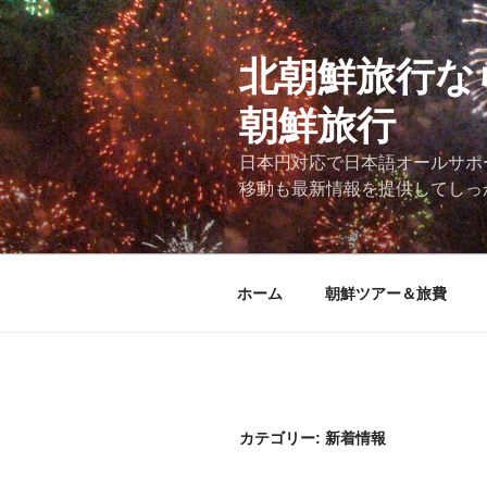
コ
ン
テ
北朝鮮旅行な
ン
朝鮮旅行
ツ
へ
日本円対応で日本語オールサポ
ス
移動も最新情報を提供してしっ
キ
ッ
プ
ホーム
朝鮮ツアー＆旅費
カテゴリー:
新着情報