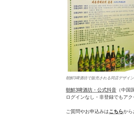
朝鮮3啤酒坊で販売される同店デザイ
朝鮮3啤酒坊・公式抖音
（中国国
ログインなし・非登録でもアク
ご質問やお申込みは
こちら
から