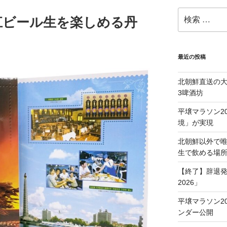
検
江ビール生を楽しめる丹
索:
最近の投稿
北朝鮮直送の
3啤酒坊
平壌マラソン2
境」が実現
北朝鮮以外で
生で飲める場
【終了】辞退発
2026」
平壌マラソン20
ンダー公開