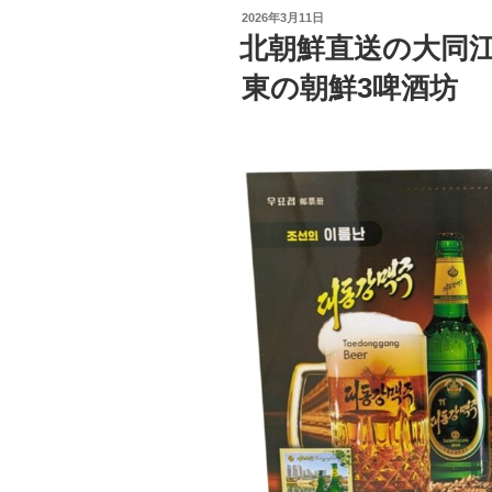
投
2026年3月11日
稿
北朝鮮直送の大同
日:
東の朝鮮3啤酒坊