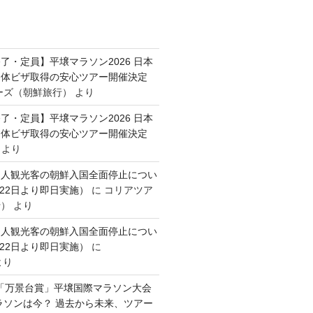
了・定員】平壌マラソン2026 日本
団体ビザ取得の安心ツアー開催決定
ーズ（朝鮮旅行）
より
了・定員】平壌マラソン2026 日本
団体ビザ取得の安心ツアー開催決定
より
国人観光客の朝鮮入国全面停止につい
月22日より即日実施）
に
コリアツア
行）
より
国人観光客の朝鮮入国全面停止につい
月22日より即日実施）
に
より
0回「万景台賞」平壌国際マラソン大会
ラソンは今？ 過去から未来、ツアー