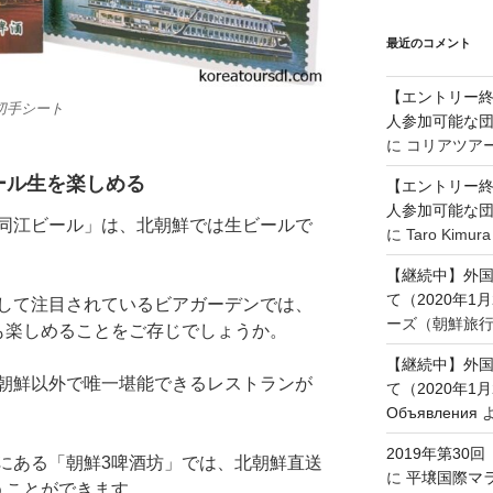
最近のコメント
【エントリー終
切手シート
人参加可能な
に
コリアツア
ール生を楽しめる
【エントリー終
人参加可能な
同江ビール」は、北朝鮮では生ビールで
に
Taro Kimura
【継続中】外
て（2020年1
して注目されているビアガーデンでは、
ーズ（朝鮮旅
も楽しめることをご存じでしょうか。
【継続中】外
朝鮮以外で唯一堪能できるレストランが
て（2020年1
Объявления
2019年第3
ある「朝鮮3啤酒坊」では、北朝鮮直送
に
平壌国際マ
うことができます。