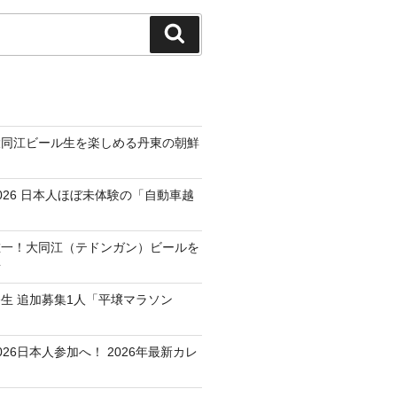
検
索
大同江ビール生を楽しめる丹東の朝鮮
026 日本人ほぼ未体験の「自動車越
唯一！大同江（テドンガン）ビールを
所
生 追加募集1人「平壌マラソン
26日本人参加へ！ 2026年最新カレ