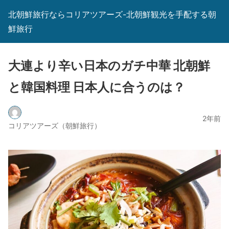
北朝鮮旅行ならコリアツアーズ-北朝鮮観光を手配する朝
鮮旅行
大連より辛い日本のガチ中華 北朝鮮
と韓国料理 日本人に合うのは？
2年前
コリアツアーズ（朝鮮旅行）